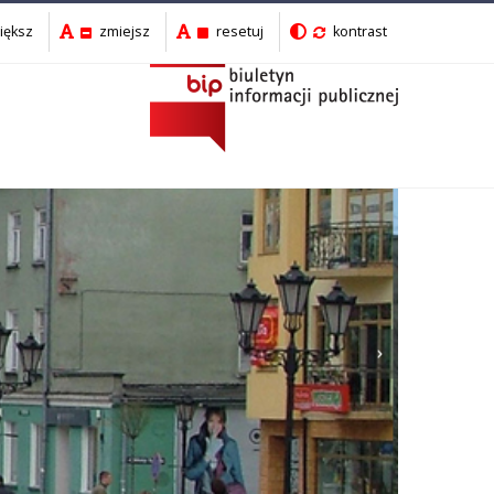
iększ
zmiejsz
resetuj
kontrast
Następny