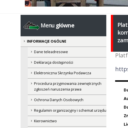
Pla
Menu
główne
kom
zam
INFORMACJE OGÓLNE
Dane teleadresowe
Plat
Deklaracja dostępności
http
Elektroniczna Skrzynka Podawcza
Procedura przyjmowania zewnętrznych
zgłoszeń naruszenia prawa
D
Au
Ochrona Danych Osobowych
Da
Regulamin organizacyjny i schemat urzędu
Z
Kierownictwo
Li