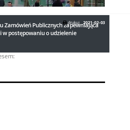
drukuj
2021-02-03
u Zamówień Publicznych zapewniająca
w postępowaniu o udzielenie
esem: