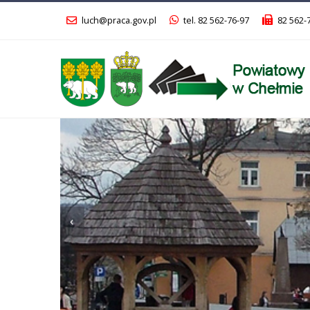
luch@praca.gov.pl
tel. 82 562-76-97
82 562-
Poprzedni