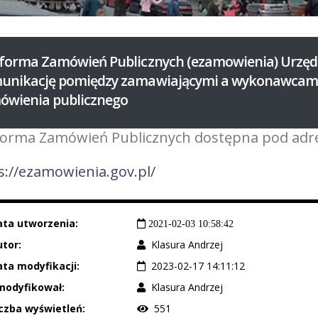
tforma Zamówień Publicznych (ezamowienia) Urzęd
unikację pomiędzy zamawiającymi a wykonawcami 
ówienia publicznego
forma Zamówień Publicznych dostępna pod adr
s://ezamowienia.gov.pl/
ata utworzenia:
2021-02-03 10:58:42
tor:
Klasura Andrzej
ta modyfikacji:
2023-02-17 14:11:12
modyfikował:
Klasura Andrzej
czba wyświetleń:
551