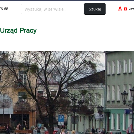
zw
Szukaj
76-68