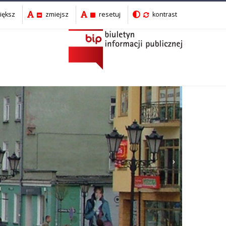
iększ
zmiejsz
resetuj
kontrast
Następny