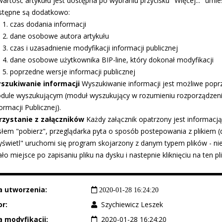
wartość artykułu jest dostępna po wybraniu przycisku "Więcej..." um
stępne są dodatkowo:
czas dodania informacji
dane osobowe autora artykułu
czas i uzasadnienie modyfikacji informacji publicznej
dane osobowe użytkownika BIP-line, który dokonał modyfikacji
poprzedne wersje informacji publicznej
szukiwanie informacji
Wyszukiwanie informacji jest możliwe popr
dule wyszukującym (moduł wyszukujący w rozumieniu rozporządzenia
ormacji Publicznej).
rzystanie z załączników
Każdy załącznik opatrzony jest informacją
łem "pobierz", przeglądarka pyta o sposób postepowania z plikiem (d
yświetl" uruchomi się program skojarzony z danym typem plików - ni
ło miejsce po zapisaniu pliku na dysku i nastepnie kliknięciu na ten pli
a utworzenia:
2020-01-28 16:24:20
r:
Szychiewicz Leszek
 modyfikacji:
2020-01-28 16:24:20