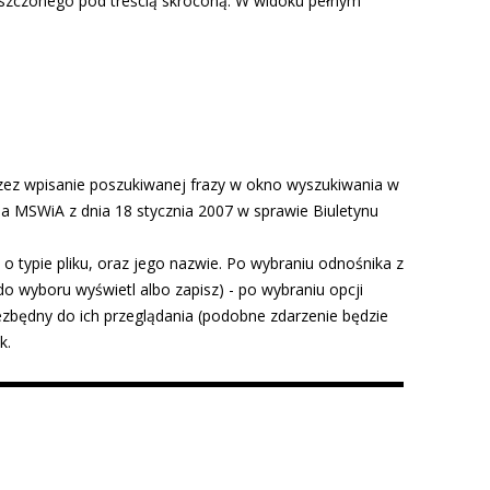
ieszczonego pod treścią skróconą. W widoku pełnym
zez wpisanie poszukiwanej frazy w okno wyszukiwania w
 MSWiA z dnia 18 stycznia 2007 w sprawie Biuletynu
 o typie pliku, oraz jego nazwie. Po wybraniu odnośnika z
o wyboru wyświetl albo zapisz) - po wybraniu opcji
ezbędny do ich przeglądania (podobne zdarzenie będzie
k.