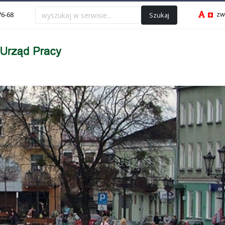
zw
Szukaj
76-68