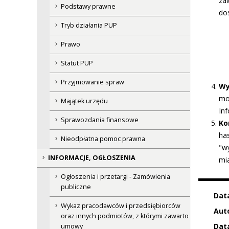
za
Podstawy prawne
do
Tryb działania PUP
Prawo
Statut PUP
Przyjmowanie spraw
Wy
mo
Majątek urzędu
Inf
Sprawozdania finansowe
Ko
has
Nieodpłatna pomoc prawna
"w
INFORMACJE, OGŁOSZENIA
mia
Ogłoszenia i przetargi - Zamówienia
publiczne
Dat
Wykaz pracodawców i przedsiębiorców
Auto
oraz innych podmiotów, z którymi zawarto
Data
umowy