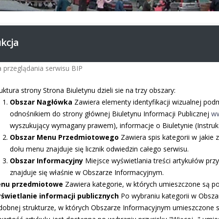
ukcja
a przeglądania serwisu BIP
uktura strony Strona Biuletynu dzieli sie na trzy obszary:
Obszar Nagłówka
Zawiera elementy identyfikacji wizualnej po
odnośnikiem do strony głównej Biuletynu Informacji Publicznej
ww
wyszukujący wymagany prawem), informacje o Biuletynie (Instrukcj
Obszar Menu Przedmiotowego
Zawiera spis kategorii w jakie
dołu menu znajduje się licznik odwiedzin całego serwisu.
Obszar Informacyjny
Miejsce wyświetlania treści artykułów pr
znajduje się właśnie w Obszarze Informacyjnym.
nu przedmiotowe
Zawiera kategorie, w których umieszczone są p
świetlanie informacji publicznych
Po wybraniu kategorii w Obsz
dobnej strukturze, w których Obszarze Informacyjnym umieszczone są