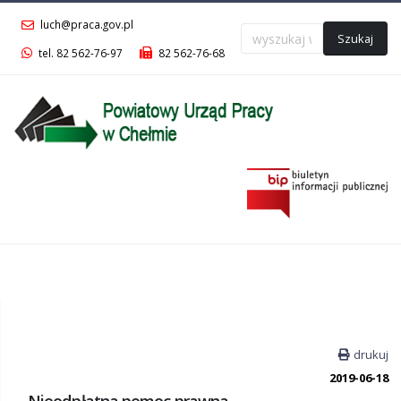
luch@praca.gov.pl
Szukaj
tel. 82 562-76-97
82 562-76-68
Menu
główne
drukuj
2019-06-18
Nieodpłatna pomoc prawna