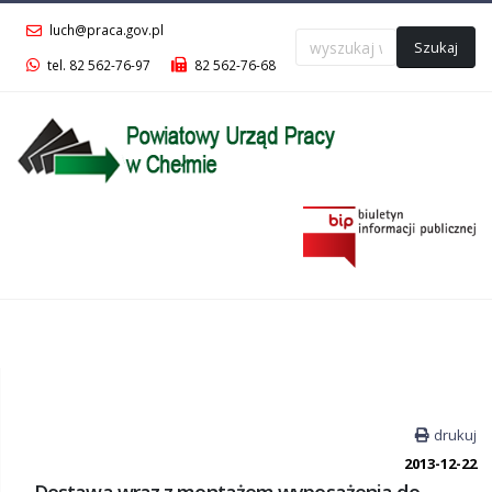
luch@praca.gov.pl
Szukaj
tel. 82 562-76-97
82 562-76-68
Menu
główne
drukuj
2013-12-22
Dostawa wraz z montażem wyposażenia do