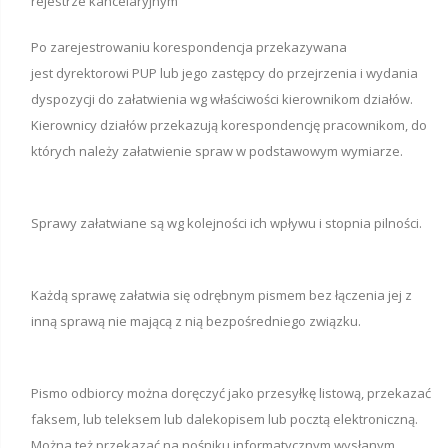
rejestrze kancelaryjnym
Po zarejestrowaniu korespondencja przekazywana
jest dyrektorowi PUP lub jego zastępcy do przejrzenia i wydania
dyspozycji do załatwienia wg właściwości kierownikom działów.
Kierownicy działów przekazują korespondencję pracownikom, do
których należy załatwienie spraw w podstawowym wymiarze.
Sprawy załatwiane są wg kolejności ich wpływu i stopnia pilności.
Każdą sprawę załatwia się odrębnym pismem bez łączenia jej z
inną sprawą nie mającą z nią bezpośredniego związku.
Pismo odbiorcy można doręczyć jako przesyłkę listową, przekazać
faksem, lub teleksem lub dalekopisem lub pocztą elektroniczną.
Można też przekazać na nośniku informatycznym wysłanym