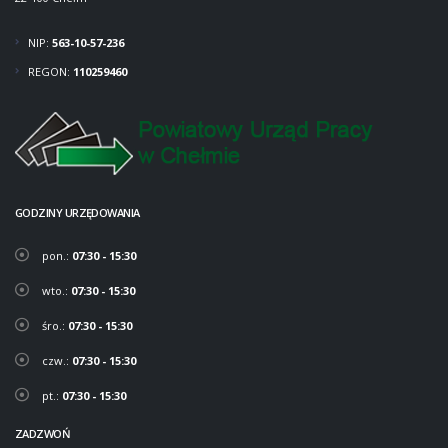
NIP:
563-10-57-236
REGON:
110259460
GODZINY URZĘDOWANIA
pon.:
07:30 - 15:30
wto.:
07:30 - 15:30
śro.:
07:30 - 15:30
czw.:
07:30 - 15:30
pt.:
07:30 - 15:30
ZADZWOŃ