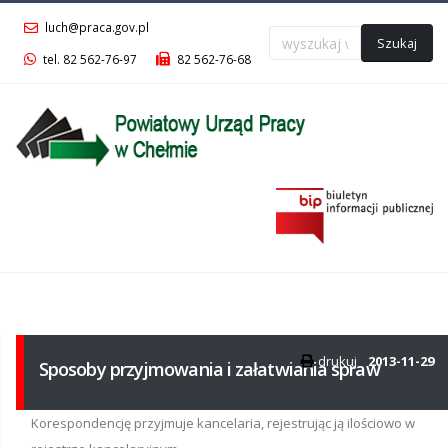
luch@praca.gov.pl
Szukaj
tel. 82 562-76-97
82 562-76-68
Menu
główne
drukuj
2013-11-29
Sposoby przyjmowania i załatwiania spraw
Korespondencję przyjmuje kancelaria, rejestrując ją ilościowo w