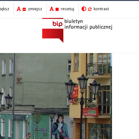
iększ
zmiejsz
resetuj
kontrast
Następny