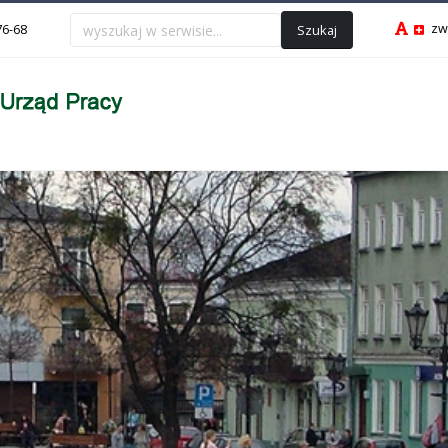
zw
Szukaj
76-68