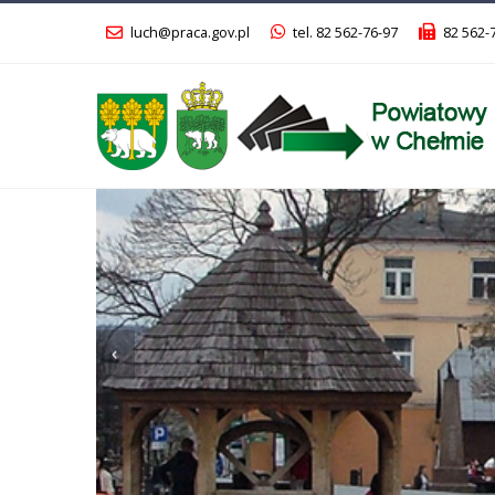
luch@praca.gov.pl
tel. 82 562-76-97
82 562-
Poprzedni