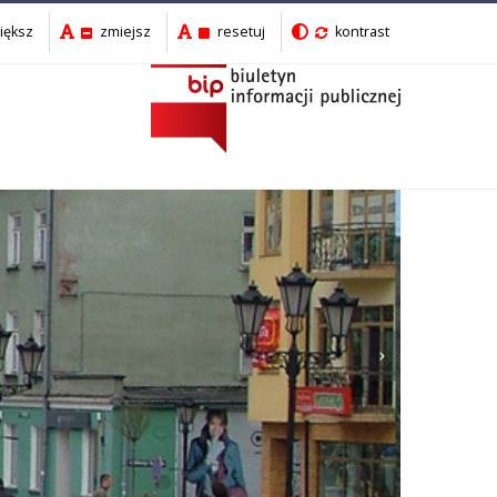
iększ
zmiejsz
resetuj
kontrast
Następny