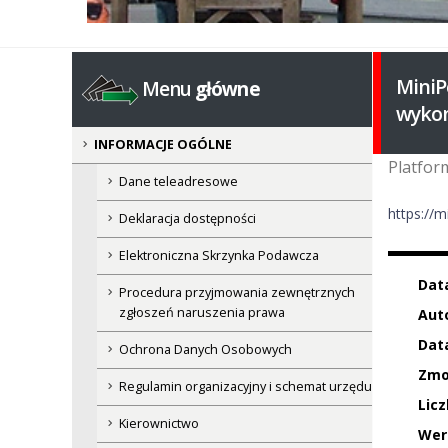
MiniP
Menu
główne
wykon
INFORMACJE OGÓLNE
Platfor
Dane teleadresowe
https://m
Deklaracja dostępności
Elektroniczna Skrzynka Podawcza
Dat
Procedura przyjmowania zewnętrznych
zgłoszeń naruszenia prawa
Auto
Data
Ochrona Danych Osobowych
Zmo
Regulamin organizacyjny i schemat urzędu
Licz
Kierownictwo
Wer