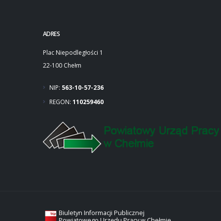
ADRES
Plac Niepodległości 1
22-100 Chełm
NIP:
563-10-57-236
REGON:
110259460
Biuletyn Informacji Publicznej
Powiatowego Urzędu Pracy w Chełmie