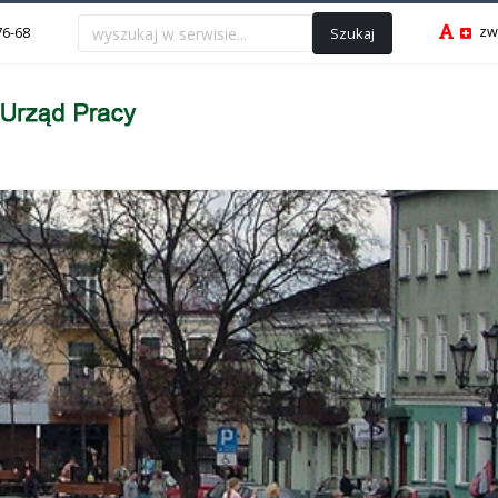
zw
Szukaj
76-68