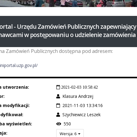
ortal - Urzędu Zamówień Publicznych zapewniając
awcami w postępowaniu o udzielenie zamówienia 
ma Zamówień Publicznych dostępna pod adresem:
iniportal.uzp.gov.pl/
a utworzenia:
2021-02-03 10:58:42
r:
Klasura Andrzej
 modyfikacji:
2021-11-03 13:34:16
dyfikował:
Szychiewicz Leszek
ba wyświetleń:
550
sja:
Wersja: 6