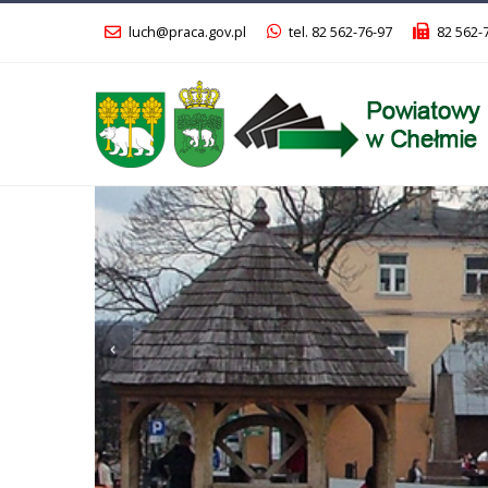
luch@praca.gov.pl
tel. 82 562-76-97
82 562-
Poprzedni