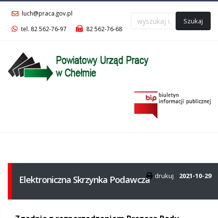
luch@praca.gov.pl
Szukaj
tel. 82 562-76-97
82 562-76-68
Menu
główne
drukuj
2021-10-29
Elektroniczna Skrzynka Podawcza