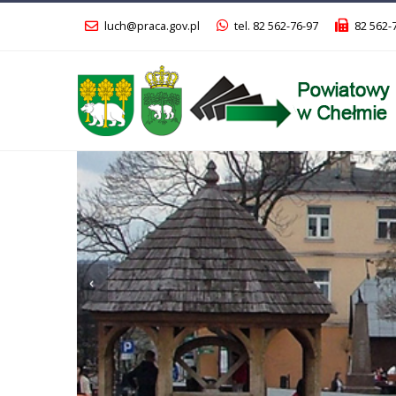
luch@praca.gov.pl
tel. 82 562-76-97
82 562-
Poprzedni