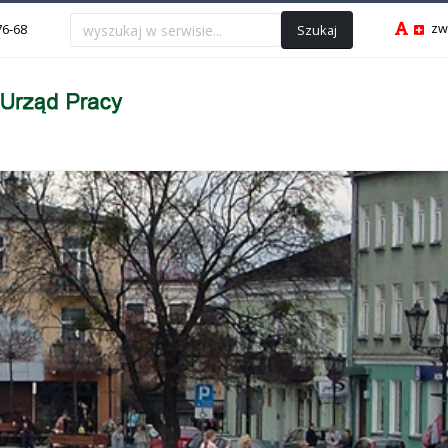
zw
Szukaj
76-68