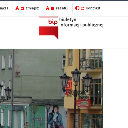
iększ
zmiejsz
resetuj
kontrast
Następny