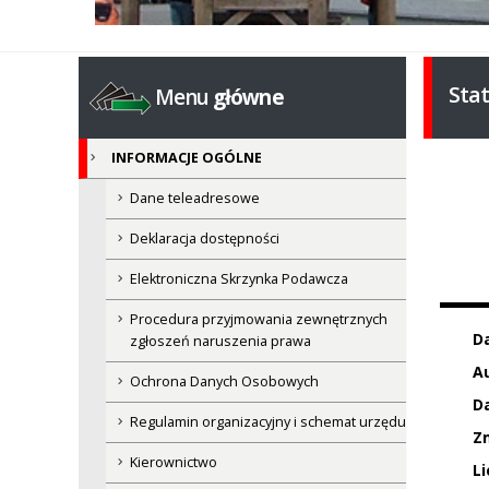
Sta
Menu
główne
INFORMACJE OGÓLNE
Dane teleadresowe
Deklaracja dostępności
Elektroniczna Skrzynka Podawcza
Procedura przyjmowania zewnętrznych
D
zgłoszeń naruszenia prawa
Au
Ochrona Danych Osobowych
Da
Regulamin organizacyjny i schemat urzędu
Z
Kierownictwo
Li