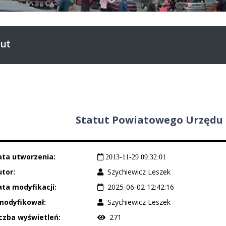
tut
Statut Powiatowego Urzędu 
ata utworzenia:
2013-11-29 09:32:01
tor:
Szychiewicz Leszek
ta modyfikacji:
2025-06-02 12:42:16
modyfikował:
Szychiewicz Leszek
czba wyświetleń:
271