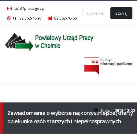
luch@praca.gov.pl
Szukaj
tel. 82 562-76-97
82 562-76-68
Menu
główne
drukuj
2013-12-22
Zawiadomienie o wyborze najkorzystniejszej oferty
opiekunka osób starszych i niepełnosprawnych