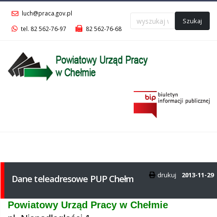
luch@praca.gov.pl
Szukaj
tel. 82 562-76-97
82 562-76-68
Menu
główne
drukuj
2013-11-29
Dane teleadresowe PUP Chełm
Powiatowy Urząd Pracy w Chełmie