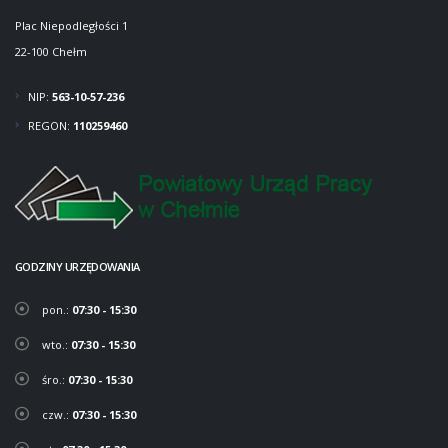
Plac Niepodległości 1
22-100 Chełm
NIP:
563-10-57-236
REGON:
110259460
GODZINY URZĘDOWANIA
pon.:
07:30 - 15:30
wto.:
07:30 - 15:30
śro.:
07:30 - 15:30
czw.:
07:30 - 15:30