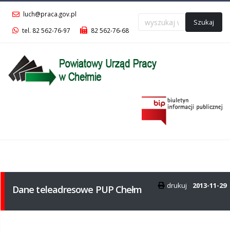
luch@praca.gov.pl
Szukaj
tel. 82 562-76-97
82 562-76-68
Menu
główne
drukuj
2013-11-29
Dane teleadresowe PUP Chełm