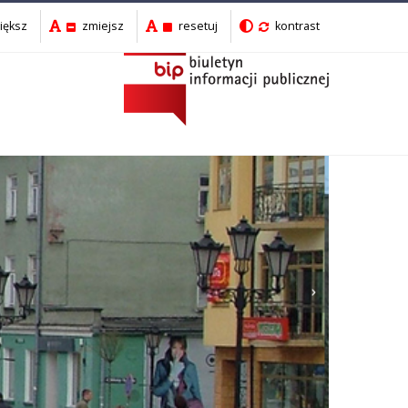
iększ
zmiejsz
resetuj
kontrast
Następny