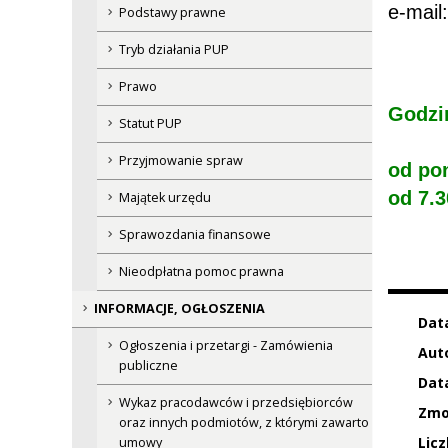
e-mail
Podstawy prawne
Tryb działania PUP
Prawo
Godzi
Statut PUP
Przyjmowanie spraw
od pon
od 7.3
Majątek urzędu
Sprawozdania finansowe
Nieodpłatna pomoc prawna
INFORMACJE, OGŁOSZENIA
Dat
Ogłoszenia i przetargi - Zamówienia
Auto
publiczne
Data
Wykaz pracodawców i przedsiębiorców
Zmo
oraz innych podmiotów, z którymi zawarto
Licz
umowy