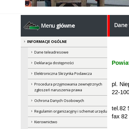
Dane 
Menu
główne
INFORMACJE OGÓLNE
Dane teleadresowe
Powia
Deklaracja dostępności
Elektroniczna Skrzynka Podawcza
pl. Nie
Procedura przyjmowania zewnętrznych
zgłoszeń naruszenia prawa
22-10
Ochrona Danych Osobowych
tel.82
Regulamin organizacyjny i schemat urzędu
fax 82
Kierownictwo