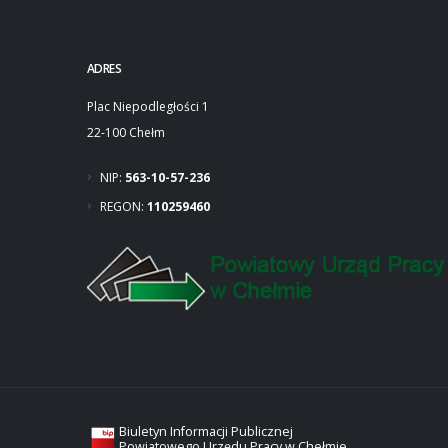
ADRES
Plac Niepodległości 1
22-100 Chełm
NIP:
563-10-57-236
REGON:
110259460
Biuletyn Informacji Publicznej
Powiatowego Urzędu Pracy w Chełmie