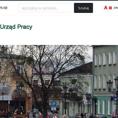
zw
Szukaj
76-68