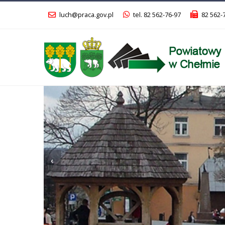
luch@praca.gov.pl
tel. 82 562-76-97
82 562-
Poprzedni