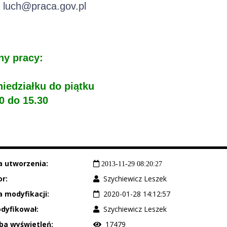
:
luch@praca.gov.pl
ny pracy:
iedziałku do piątku
0 do 15.30
a utworzenia:
2013-11-29 08:20:27
r:
Szychiewicz Leszek
 modyfikacji:
2020-01-28 14:12:57
dyfikował:
Szychiewicz Leszek
ba wyświetleń:
17479