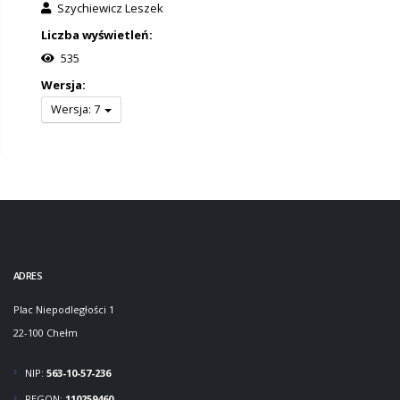
Szychiewicz Leszek
Liczba wyświetleń:
535
Wersja:
Wersja: 7
ADRES
Plac Niepodległości 1
22-100 Chełm
NIP:
563-10-57-236
REGON:
110259460