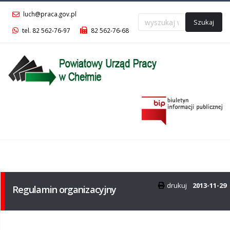
luch@praca.gov.pl
Szukaj
tel. 82 562-76-97
82 562-76-68
Menu
główne
drukuj
2013-11-29
Regulamin organizacyjny