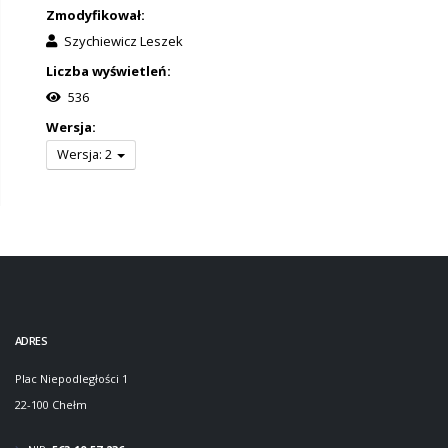
Zmodyfikował:
Szychiewicz Leszek
Liczba wyświetleń:
536
Wersja:
Wersja: 2
ADRES
Plac Niepodległości 1
22-100 Chełm