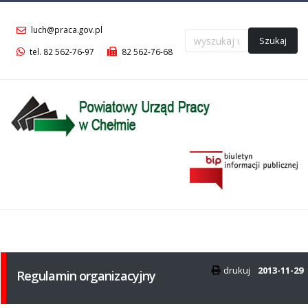
luch@praca.gov.pl
Szukaj
tel. 82 562-76-97
82 562-76-68
Menu
główne
drukuj
2013-11-29
Regulamin organizacyjny