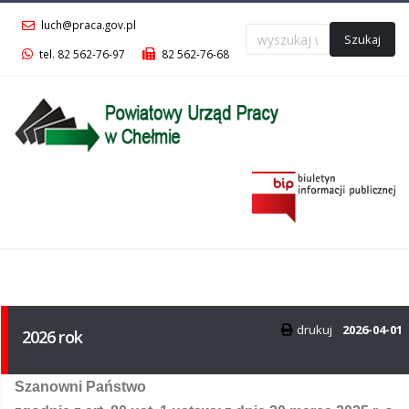
luch@praca.gov.pl
Szukaj
tel. 82 562-76-97
82 562-76-68
Menu
główne
drukuj
2026-04-01
2026 rok
Szanowni Państwo