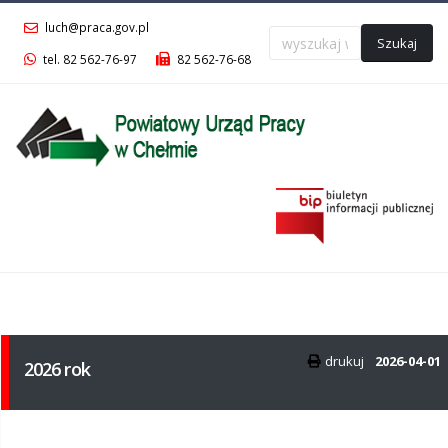
luch@praca.gov.pl
Szukaj
tel. 82 562-76-97
82 562-76-68
Menu
główne
drukuj
2026-04-01
2026 rok