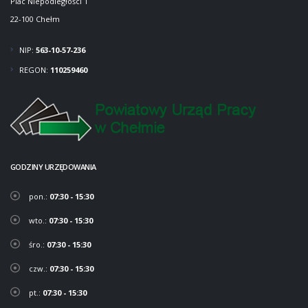
Plac Niepodległości 1
22-100 Chełm
NIP:
563-10-57-236
REGON:
110259460
GODZINY URZĘDOWANIA
pon.:
07:30 - 15:30
wto.:
07:30 - 15:30
śro.:
07:30 - 15:30
czw.:
07:30 - 15:30
pt.:
07:30 - 15:30