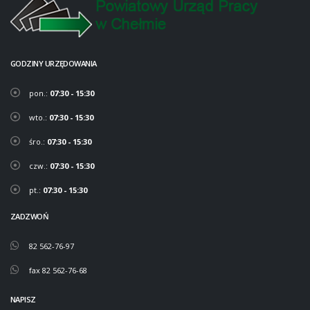
GODZINY URZĘDOWANIA
pon.:
07:30 - 15:30
wto.:
07:30 - 15:30
śro.:
07:30 - 15:30
czw.:
07:30 - 15:30
pt.:
07:30 - 15:30
ZADZWOŃ
82 562-76-97
fax 82 562-76-68
NAPISZ