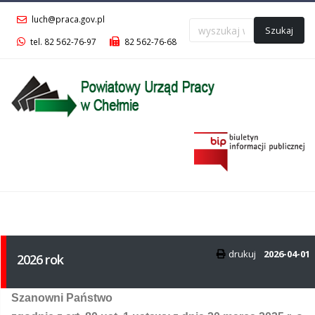
luch@praca.gov.pl
Szukaj
tel. 82 562-76-97
82 562-76-68
Menu
główne
drukuj
2026-04-01
2026 rok
Szanowni Państwo