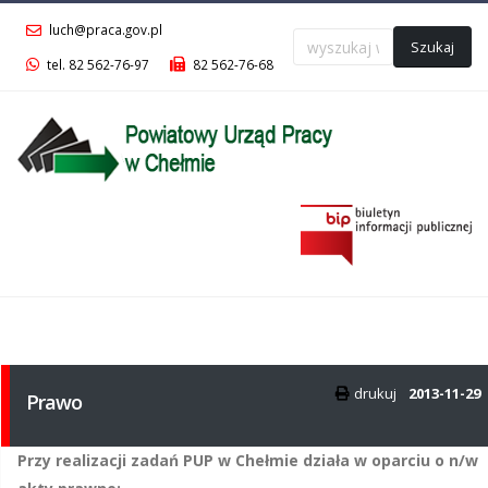
luch@praca.gov.pl
Szukaj
tel. 82 562-76-97
82 562-76-68
Menu
główne
drukuj
2013-11-29
Prawo
Przy realizacji zadań PUP w Chełmie działa w oparciu o n/w