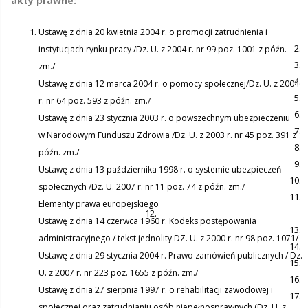
akty prawne:
Ustawę z dnia 20 kwietnia 2004 r. o promocji zatrudnienia i
instytucjach rynku pracy /Dz. U. z 2004 r. nr 99 poz. 1001 z późn.
zm./
Ustawę z dnia 12 marca 2004 r. o pomocy społecznej/Dz. U. z 2004
r. nr 64 poz. 593 z późn. zm./
Ustawę z dnia 23 stycznia 2003 r. o powszechnym ubezpieczeniu
w Narodowym Funduszu Zdrowia /Dz. U. z 2003 r. nr 45 poz. 391 z
późn. zm./
Ustawę z dnia 13 października 1998 r. o systemie ubezpieczeń
społecznych /Dz. U. 2007 r. nr 11 poz. 74 z późn. zm./
Elementy prawa europejskiego
Ustawę z dnia 14 czerwca 1960 r. Kodeks postępowania
administracyjnego / tekst jednolity DZ. U. z 2000 r. nr 98 poz. 1071/
Ustawę z dnia 29 stycznia 2004 r. Prawo zamówień publicznych / Dz.
U. z 2007 r. nr 223 poz. 1655 z późn. zm./
Ustawę z dnia 27 sierpnia 1997 r. o rehabilitacji zawodowej i
społecznej oraz zatrudnianiu osób niepełnosprawnych (Dz. U. z