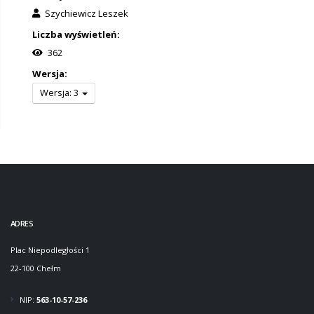
Szychiewicz Leszek
Liczba wyświetleń:
362
Wersja:
Wersja: 3
ADRES
Plac Niepodległości 1
22-100 Chełm
NIP:
563-10-57-236