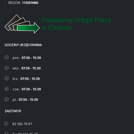
REGON:
110259460
GODZINY URZĘDOWANIA
pon.:
07:30 - 15:30
wto.:
07:30 - 15:30
śro.:
07:30 - 15:30
czw.:
07:30 - 15:30
pt.:
07:30 - 15:30
ZADZWOŃ
82 562-76-97