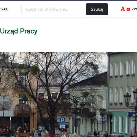
zw
Szukaj
76-68