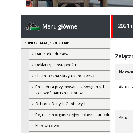
2021 
Menu
główne
INFORMACJE OGÓLNE
Dane teleadresowe
Załącz
Deklaracja dostępności
Nazw
Elektroniczna Skrzynka Podawcza
Aktual
Procedura przyjmowania zewnętrznych
zgłoszeń naruszenia prawa
Ochrona Danych Osobowych
Regulamin organizacyjny i schemat urzędu
Aktual
Kierownictwo