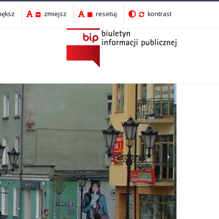
iększ
zmiejsz
resetuj
kontrast
Następny