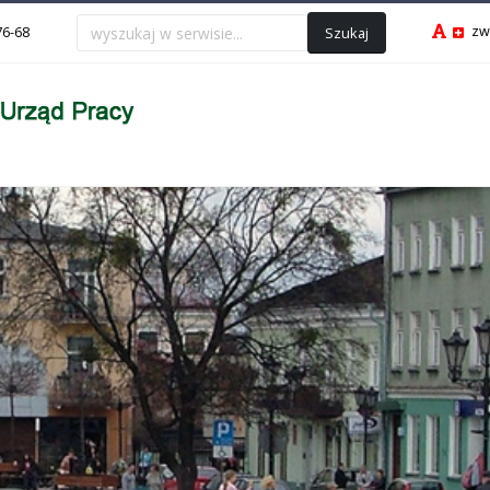
zw
Szukaj
76-68