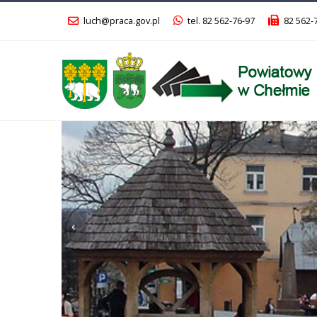
luch@praca.gov.pl
tel. 82 562-76-97
82 562-
Poprzedni