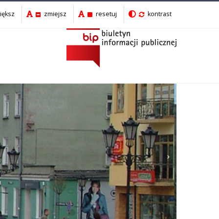
iększ
zmiejsz
resetuj
kontrast
Następny