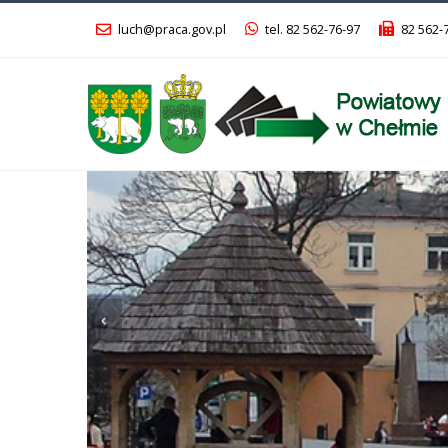
luch@praca.gov.pl
tel. 82 562-76-97
82 562-
Poprzedni