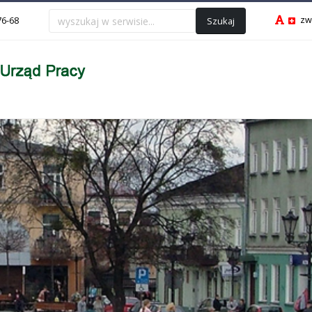
zw
Szukaj
76-68