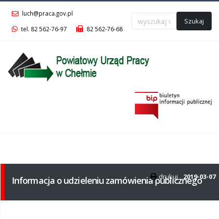
luch@praca.gov.pl
Szukaj
tel. 82 562-76-97
82 562-76-68
Menu
główne
drukuj
2019-03-07
Informacja o udzieleniu zamówienia publicznego