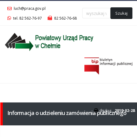
luch@praca.gov.pl
Szukaj
tel. 82 562-76-97
82 562-76-68
Menu
główne
drukuj
2019-02-28
Informacja o udzieleniu zamówienia publicznego