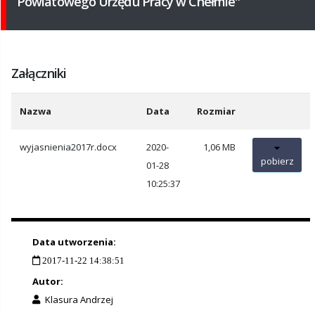
Powiatowego Urzędu Pracy w Chełmie"
Załączniki
Nazwa
Data
Rozmiar
wyjasnienia2017r.docx
2020-
1,06 MB
pobierz
01-28
10:25:37
Data utworzenia:
2017-11-22 14:38:51
Autor:
Klasura Andrzej