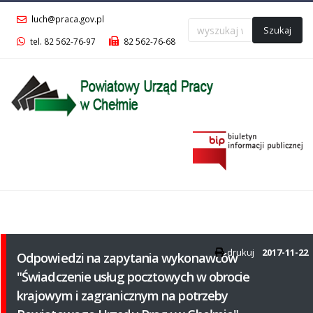
luch@praca.gov.pl
Szukaj
tel. 82 562-76-97
82 562-76-68
Menu
główne
drukuj
2017-11-22
Odpowiedzi na zapytania wykonawców
"Świadczenie usług pocztowych w obrocie
krajowym i zagranicznym na potrzeby