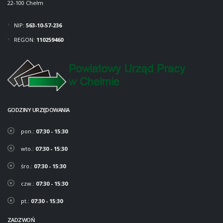
22-100 Chełm
NIP:
563-10-57-236
REGON:
110259460
GODZINY URZĘDOWANIA
pon.:
07:30 - 15:30
wto.:
07:30 - 15:30
śro.:
07:30 - 15:30
czw.:
07:30 - 15:30
pt.:
07:30 - 15:30
ZADZWOŃ